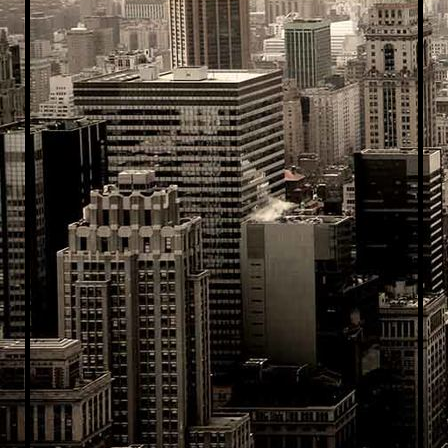
Leica 3D Disto 9277
big_29443335_0_150-106