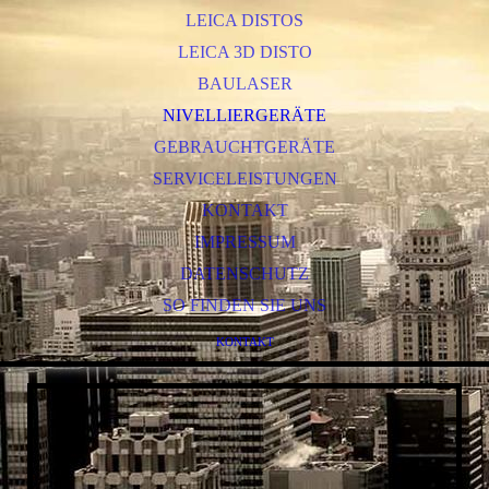
LEICA DISTOS
LEICA 3D DISTO
BAULASER
NIVELLIERGERÄTE
GEBRAUCHTGERÄTE
SERVICELEISTUNGEN
KONTAKT
IMPRESSUM
DATENSCHUTZ
SO FINDEN SIE UNS
KONTAKT