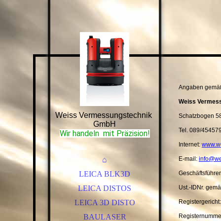
Angaben gemä
Weiss Vermes
Weiss Vermessungstechnik
Schatzbogen 5
GmbH
Tel. 089/45457
Wir handeln
mit Präzision!
Internet:
www.we
⌂
E-mail:
info@we
LEICA BLK3D
Geschäftsführer
LEICA DISTOS
Ust.-IDNr. gem
LEICA 3D DISTO
Registergericht
BAULASER
Registernummer