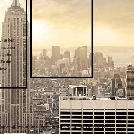
s. Für den
ormationen
alisiert
für die
 bzw.
ezeigt, wenn die entsprechende Option aktiviert ist. Die