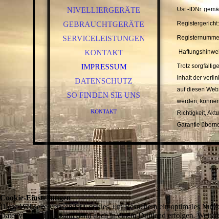
NIVELLIERGERÄTE
Ust.-IDNr. gem
GEBRAUCHTGERÄTE
Registergericht
SERVICELEISTUNGEN
Registernumme
KONTAKT
Haftungshinwei
IMPRESSUM
Trotz sorgfältig
Inhalt der verli
DATENSCHUTZ
auf diesen Webs
SO FINDEN SIE UNS
werden, können
KONTAKT
Richtigkeit, Akt
Garantie über
Cookie-Einstellungen
Diese Webseite verwendet Cookies, um Besuchern ein optimales Nutzerer
Datenverarbeitung kann dann auch in einem Drittland erfolgen. Weiter