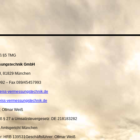
ß §5 TMG
sungstechnik GmbH
8, 81829 München
992 – Fax 089/45457993
iss-vermessungstechnik.de
iss-vermessungstechnik.de
: Ottmar Weiß
äß § 27 a Umsatzsteuergesetz:
DE 218183282
: Amtsgericht München
: HRB 139531Geschäftsführer: Ottmar Weiß