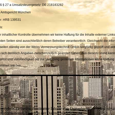
äß § 27 a Umsatzsteuergesetz:
DE 218183282
: Amtsgericht München
r: HRB 139531
s:
er inhaltlicher Kontrolle übernehmen wir keine Haftung für die Inhalte externer Link
nkten Seiten sind ausschließlich deren Betreiber verantwortlich. Gleichwohl die Inf
eiten ständig von der Weiss Vermessungstechnik GmbH sorgfältig geprüft und aktu
 sich dennoch Angaben zwischenzeitlich geändert haben. Aus diesem Grund kann 
ualität und Vollständigkeit der zur Verfügung gestellten Informationen keine Haftung
nommen werden.
lebnis zu bieten. Bestimmte Inhalte von Drittanbietern werden nur ang
e Informationen hierzu in der Datenschutzerklärung.